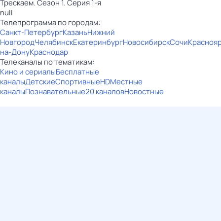
Трескаем. Сезон 1. Серия 1-я
null
Телепрограмма по городам:
Санкт-Петербург
Казань
Нижний
Новгород
Челябинск
Екатеринбург
Новосибирск
Сочи
Красноя
на-Дону
Краснодар
Телеканалы по тематикам:
Кино и сериалы
Бесплатные
каналы
Детские
Спортивные
HD
Местные
каналы
Познавательные
20 каналов
Новостные