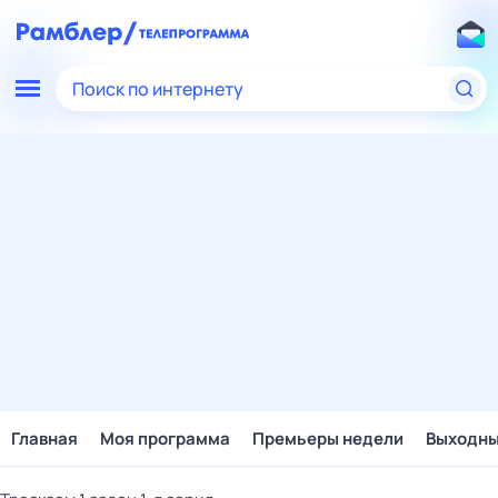
Поиск по интернету
Главная
Моя программа
Премьеры недели
Выходн