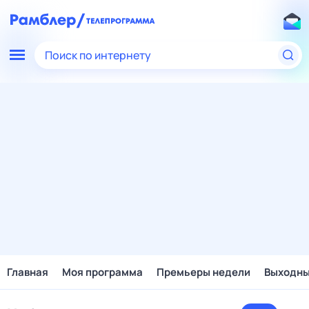
Поиск по интернету
Главная
Моя программа
Премьеры недели
Выходн