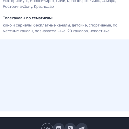
Екатеринбург
Новосибирск
Сочи
Красноярск
Омск
Самара
Ростов-на-Дону
Краснодар
Телеканалы по тематикам:
кино и сериалы
бесплатные каналы
детские
спортивные
hd
местные каналы
познавательные
20 каналов
новостные
18
+