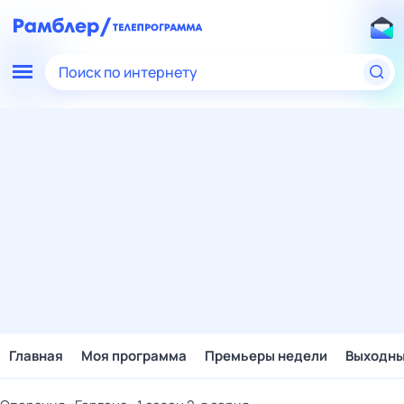
Поиск по интернету
Главная
Моя программа
Премьеры недели
Выходн