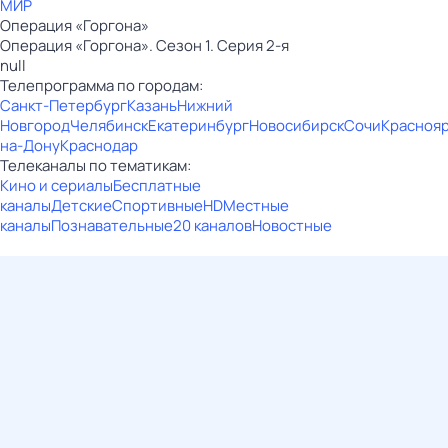
МИР
Операция «Горгона»
Операция «Горгона». Сезон 1. Серия 2-я
null
Телепрограмма по городам:
Санкт-Петербург
Казань
Нижний
Новгород
Челябинск
Екатеринбург
Новосибирск
Сочи
Красноя
на-Дону
Краснодар
Телеканалы по тематикам:
Кино и сериалы
Бесплатные
каналы
Детские
Спортивные
HD
Местные
каналы
Познавательные
20 каналов
Новостные