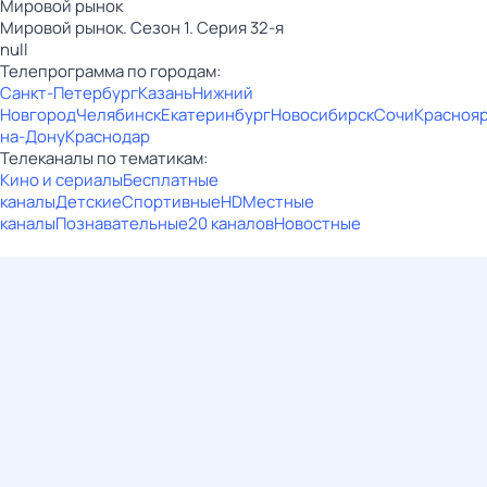
Мировой рынок
Мировой рынок. Сезон 1. Серия 32-я
null
Телепрограмма по городам:
Санкт-Петербург
Казань
Нижний
Новгород
Челябинск
Екатеринбург
Новосибирск
Сочи
Красноя
на-Дону
Краснодар
Телеканалы по тематикам:
Кино и сериалы
Бесплатные
каналы
Детские
Спортивные
HD
Местные
каналы
Познавательные
20 каналов
Новостные