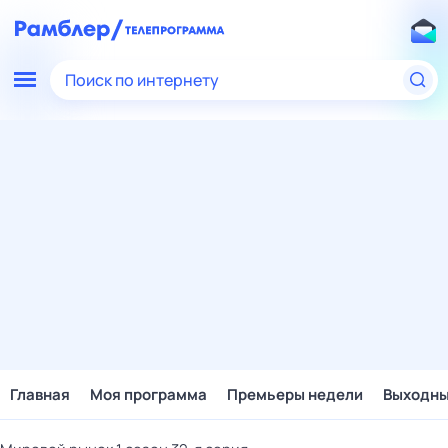
Поиск по интернету
Главная
Моя программа
Премьеры недели
Выходн