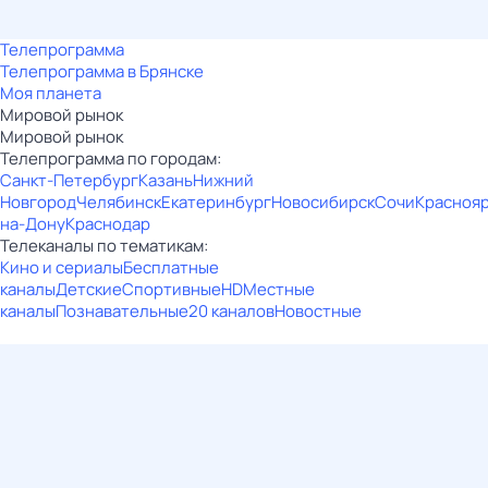
Телепрограмма
Телепрограмма в Брянске
Моя планета
Мировой рынок
Мировой рынок
Телепрограмма по городам:
Санкт-Петербург
Казань
Нижний
Новгород
Челябинск
Екатеринбург
Новосибирск
Сочи
Красноя
на-Дону
Краснодар
Телеканалы по тематикам:
Кино и сериалы
Бесплатные
каналы
Детские
Спортивные
HD
Местные
каналы
Познавательные
20 каналов
Новостные