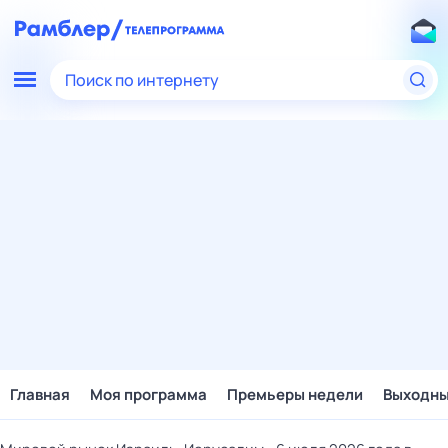
Поиск по интернету
Главная
Моя программа
Премьеры недели
Выходн