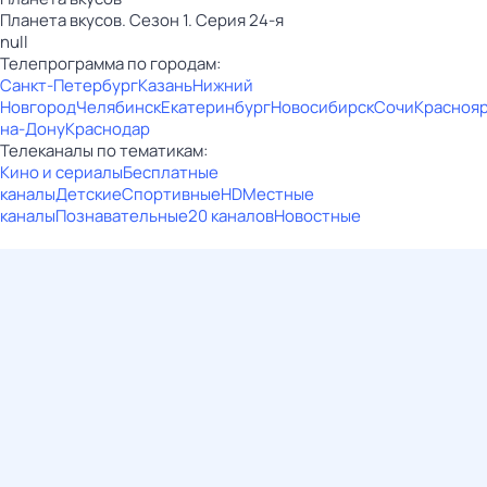
Планета вкусов. Сезон 1. Серия 24-я
null
Телепрограмма по городам:
Санкт-Петербург
Казань
Нижний
Новгород
Челябинск
Екатеринбург
Новосибирск
Сочи
Красноя
на-Дону
Краснодар
Телеканалы по тематикам:
Кино и сериалы
Бесплатные
каналы
Детские
Спортивные
HD
Местные
каналы
Познавательные
20 каналов
Новостные