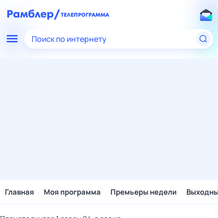
Поиск по интернету
Главная
Моя программа
Премьеры недели
Выходн