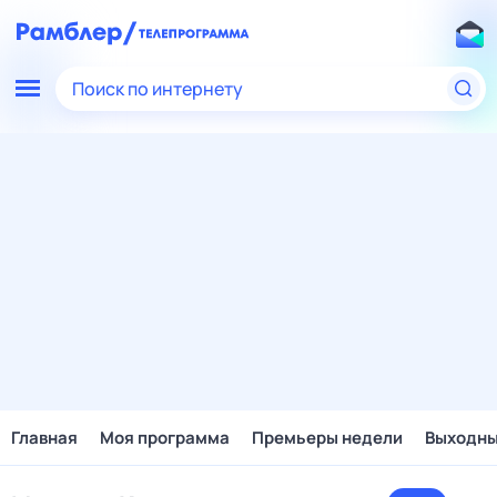
Поиск по интернету
Главная
Моя программа
Премьеры недели
Выходн