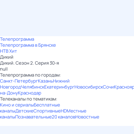
Телепрограмма
Телепрограмма в Брянске
НТВ Хит
Дикий
Дикий. Сезон 2. Серия 30-я
null
Телепрограмма по городам:
Санкт-Петербург
Казань
Нижний
Новгород
Челябинск
Екатеринбург
Новосибирск
Сочи
Красноя
на-Дону
Краснодар
Телеканалы по тематикам:
Кино и сериалы
Бесплатные
каналы
Детские
Спортивные
HD
Местные
каналы
Познавательные
20 каналов
Новостные