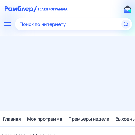
Поиск по интернету
Главная
Моя программа
Премьеры недели
Выходн