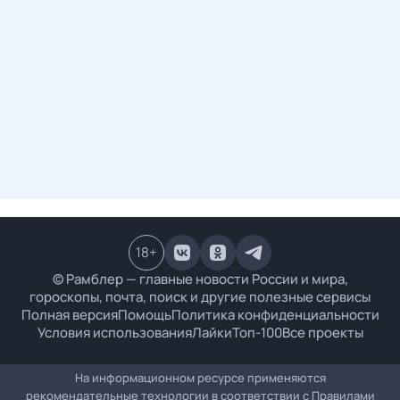
18
+
© Рамблер — главные новости России и мира,
гороскопы, почта, поиск и другие полезные сервисы
Полная версия
Помощь
Политика конфиденциальности
Условия использования
Лайки
Топ-100
Все проекты
На информационном ресурсе применяются
рекомендательные технологии в соответствии с
Правилами