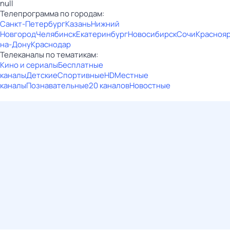
null
Телепрограмма по городам:
Санкт-Петербург
Казань
Нижний
Новгород
Челябинск
Екатеринбург
Новосибирск
Сочи
Красноя
на-Дону
Краснодар
Телеканалы по тематикам:
Кино и сериалы
Бесплатные
каналы
Детские
Спортивные
HD
Местные
каналы
Познавательные
20 каналов
Новостные