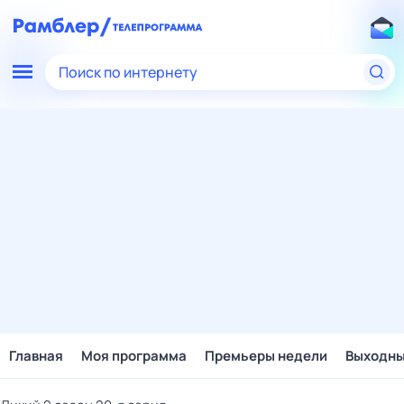
Поиск по интернету
Главная
Моя программа
Премьеры недели
Выходн