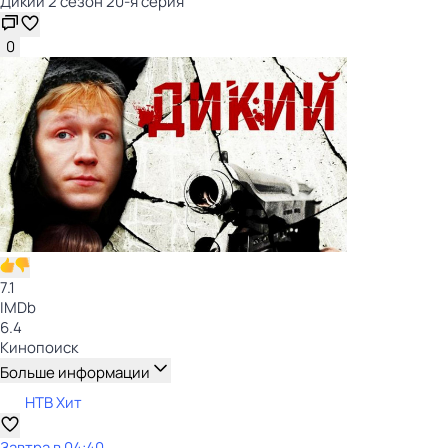
Дикий 2 сезон 20-я серия
0
7.1
IMDb
6.4
Кинопоиск
Больше информации
НТВ Хит
Завтра в 04:40