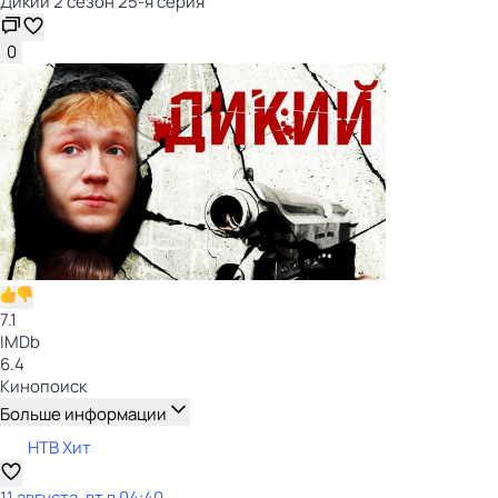
Дикий 2 сезон 25-я серия
0
7.1
IMDb
6.4
Кинопоиск
Больше информации
НТВ Хит
11 августа, вт в 04:40