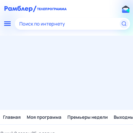
Поиск по интернету
Главная
Моя программа
Премьеры недели
Выходн