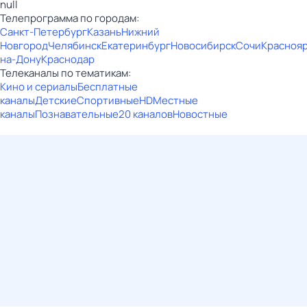
null
Телепрограмма по городам:
Санкт-Петербург
Казань
Нижний
Новгород
Челябинск
Екатеринбург
Новосибирск
Сочи
Красноя
на-Дону
Краснодар
Телеканалы по тематикам:
Кино и сериалы
Бесплатные
каналы
Детские
Спортивные
HD
Местные
каналы
Познавательные
20 каналов
Новостные