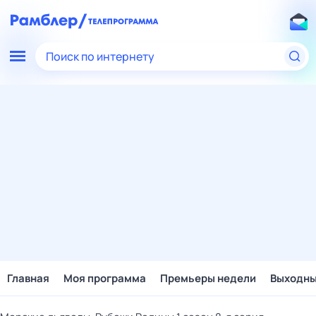
Поиск по интернету
Главная
Моя программа
Премьеры недели
Выходн