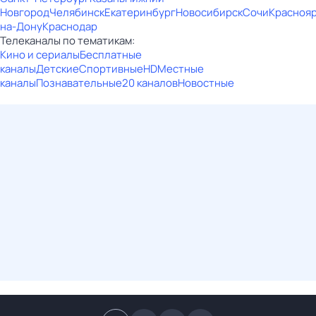
Новгород
Челябинск
Екатеринбург
Новосибирск
Сочи
Красноя
на-Дону
Краснодар
Телеканалы по тематикам:
Кино и сериалы
Бесплатные
каналы
Детские
Спортивные
HD
Местные
каналы
Познавательные
20 каналов
Новостные