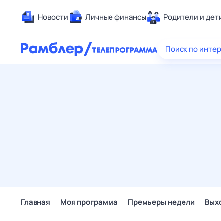
Новости
Личные финансы
Родители и дет
Здоровье
Поиск по инте
Развлечен
Дом и уют
Спорт
Карьера
Авто
Технологи
Жизненные
Сберегаем
Гороскопы
Главная
Моя программа
Премьеры недели
Вых