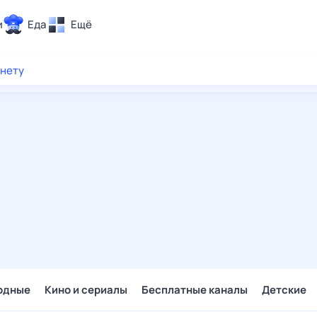
и
Еда
Ещё
Почта
рнету
ия и отдых
Поиск
Погода
ТВ-программа
и и тренды
 ситуации
 вместе
Помощь
одные
Кино и сериалы
Бесплатные каналы
Детские