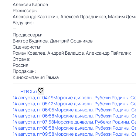
Алексей Карпов
Режиссеры:
Александр Картохин,
Алексей Праздников,
Максим Дем
Ведущие:
—
Продюссеры:
Виктор Будилов,
Дмитрий Сошников
Сценаристы:
Роман Ковалев,
Андрей Балашов,
Александр Пайгалик
Страна:
Россия
Продакшн:
Кинокомпания Гамма
НТВ Хит
14 августа, пт
04:19
Морские дьяволы. Рубежи Родины
. С
14 августа, пт
05:12
Морские дьяволы. Рубежи Родины
. С
14 августа, пт
06:05
Морские дьяволы. Рубежи Родины
. С
14 августа, пт
06:58
Морские дьяволы. Рубежи Родины
. С
14 августа, пт
07:58
Морские дьяволы. Рубежи Родины
. С
14 августа, пт
08:58
Морские дьяволы. Рубежи Родины
. С
14 августа, пт
09:58
Морские дьяволы. Рубежи Родины
. С