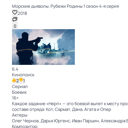
Морские дьяволы. Рубежи Родины 1 сезон 4-я серия
2018
0
6.4
Кинопоиск
2
1
Сериал
Боевик
16
+
Каждое задание «Нерп» — это боевой вылет к месту про
составе отряда: Кот, Сармат, Дана, Агата и Опер
Актеры:
Олег Чернов,
Дарья Юргенс,
Иван Паршин,
Александра 
Композитор: