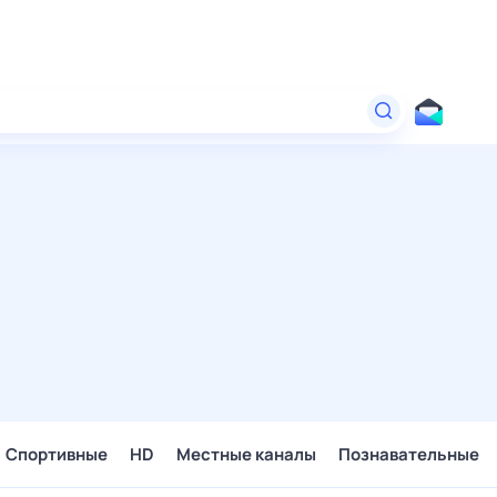
Спортивные
HD
Местные каналы
Познавательные