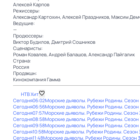
Алексей Карпов
Режиссеры:
Александр Картохин,
Алексей Праздников,
Максим Дем
Ведущие:
—
Продюссеры:
Виктор Будилов,
Дмитрий Сошников
Сценаристы:
Роман Ковалев,
Андрей Балашов,
Александр Пайгалик
Страна:
Россия
Продакшн:
Кинокомпания Гамма
НТВ Хит
Сегодня
06:02
Морские дьяволы. Рубежи Родины
. Сезон 
Сегодня
06:56
Морские дьяволы. Рубежи Родины
. Сезон 
Сегодня
07:57
Морские дьяволы. Рубежи Родины
. Сезон 
Сегодня
08:58
Морские дьяволы. Рубежи Родины
. Сезон 
Сегодня
09:58
Морские дьяволы. Рубежи Родины
. Сезон 
Сегодня
10:58
Морские дьяволы. Рубежи Родины
. Сезон 
Сегодня
11:48
Морские дьяволы. Рубежи Родины
. Сезон 