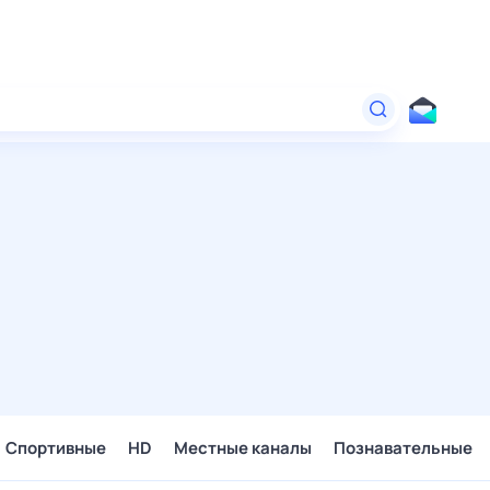
Спортивные
HD
Местные каналы
Познавательные