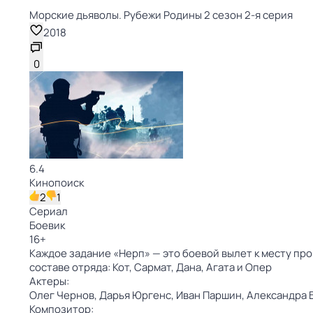
Морские дьяволы. Рубежи Родины 2 сезон 2-я серия
2018
0
6.4
Кинопоиск
2
1
Сериал
Боевик
16
+
Каждое задание «Нерп» — это боевой вылет к месту про
составе отряда: Кот, Сармат, Дана, Агата и Опер
Актеры:
Олег Чернов,
Дарья Юргенс,
Иван Паршин,
Александра 
Композитор: