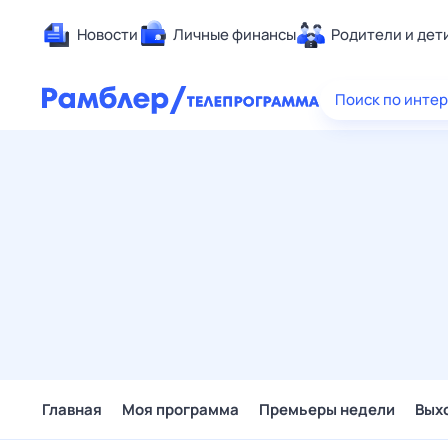
Новости
Личные финансы
Родители и дет
Здоровье
Поиск по инте
Развлечен
Дом и уют
Спорт
Карьера
Авто
Технологи
Жизненные
Сберегаем
Гороскопы
Главная
Моя программа
Премьеры недели
Вых