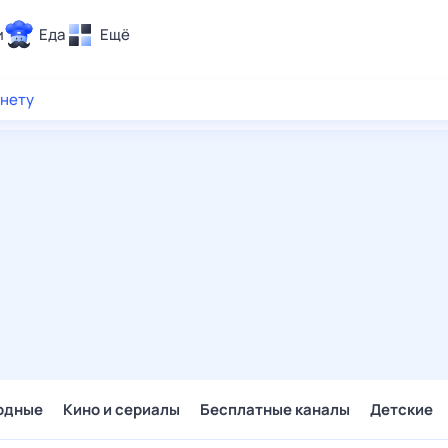
и
Еда
Ещё
Почта
рнету
ия и отдых
Поиск
Погода
ТВ-программа
и и тренды
 ситуации
 вместе
Помощь
одные
Кино и сериалы
Бесплатные каналы
Детские