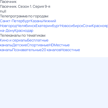
Пасечник
Пасечник. Сезон 1. Серия 9-я
null
Телепрограмма по городам:
Санкт-Петербург
Казань
Нижний
Новгород
Челябинск
Екатеринбург
Новосибирск
Сочи
Красноя
на-Дону
Краснодар
Телеканалы по тематикам:
Кино и сериалы
Бесплатные
каналы
Детские
Спортивные
HD
Местные
каналы
Познавательные
20 каналов
Новостные