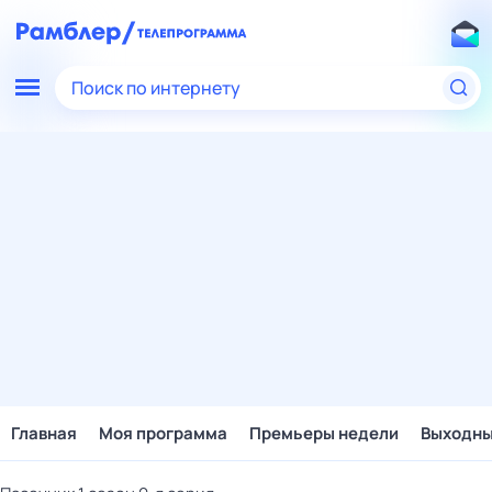
Поиск по интернету
Главная
Моя программа
Премьеры недели
Выходн