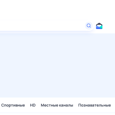
Спортивные
HD
Местные каналы
Познавательные