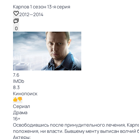
Карпов 1 сезон 13-я серия
2012
—
2014
0
7.6
IMDb
8.3
Кинопоиск
Сериал
Драма
16
+
Освободившись после принудительного лечения, Карпов о
положения, ни власти. Бывшему менту выписан волчий 
Актеры: