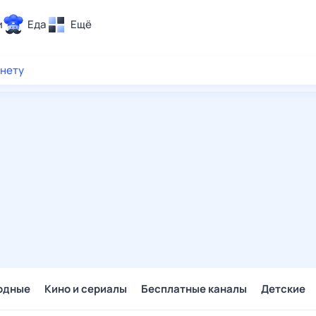
и
Еда
Ещё
Почта
рнету
ия и отдых
Поиск
Погода
ТВ-программа
и и тренды
 ситуации
 вместе
Помощь
одные
Кино и сериалы
Бесплатные каналы
Детские