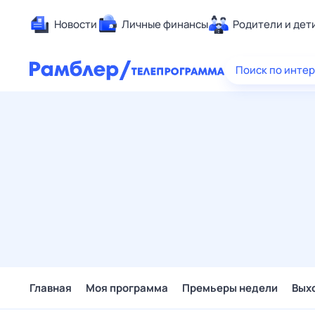
Новости
Личные финансы
Родители и дет
Здоровье
Поиск по инте
Развлечен
Дом и уют
Спорт
Карьера
Авто
Технологи
Жизненные
Сберегаем
Гороскопы
Главная
Моя программа
Премьеры недели
Вых