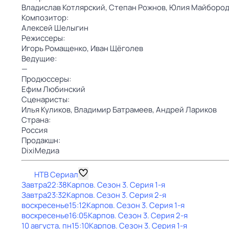
Владислав Котлярский,
Степан Рожнов,
Юлия Майбород
Композитор:
Алексей Шелыгин
Режиссеры:
Игорь Ромащенко,
Иван Щёголев
Ведущие:
—
Продюссеры:
Ефим Любинский
Сценаристы:
Илья Куликов,
Владимир Батрамеев,
Андрей Лариков
Страна:
Россия
Продакшн:
DixiМедиа
НТВ Сериал
Завтра
22:38
Карпов
. Сезон 3
. Серия 1-я
Завтра
23:32
Карпов
. Сезон 3
. Серия 2-я
воскресенье
15:12
Карпов
. Сезон 3
. Серия 1-я
воскресенье
16:05
Карпов
. Сезон 3
. Серия 2-я
10 августа, пн
15:10
Карпов
. Сезон 3
. Серия 1-я