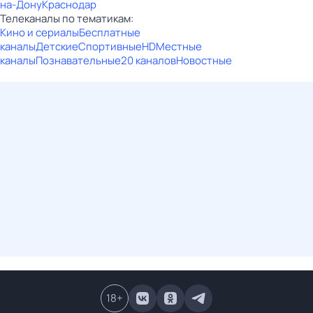
на-Дону
Краснодар
Телеканалы по тематикам:
Кино и сериалы
Бесплатные
каналы
Детские
Спортивные
HD
Местные
каналы
Познавательные
20 каналов
Новостные
18
+