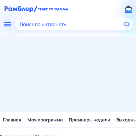
Поиск по интернету
Главная
Моя программа
Премьеры недели
Выходн