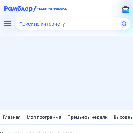
Поиск по интернету
Главная
Моя программа
Премьеры недели
Выходн