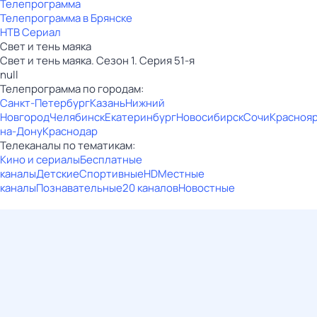
Телепрограмма
Телепрограмма в Брянске
НТВ Сериал
Свет и тень маяка
Свет и тень маяка. Сезон 1. Серия 51-я
null
Телепрограмма по городам:
Санкт-Петербург
Казань
Нижний
Новгород
Челябинск
Екатеринбург
Новосибирск
Сочи
Красноя
на-Дону
Краснодар
Телеканалы по тематикам:
Кино и сериалы
Бесплатные
каналы
Детские
Спортивные
HD
Местные
каналы
Познавательные
20 каналов
Новостные