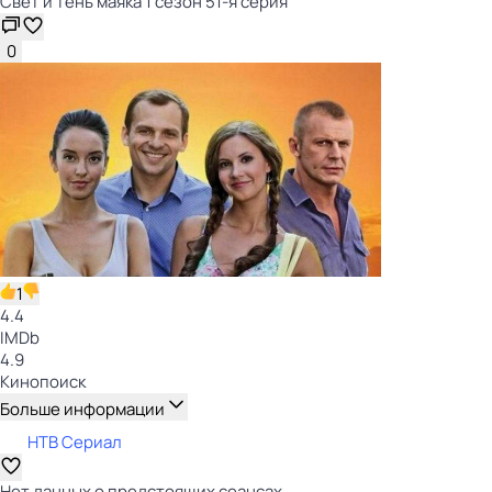
Свет и тень маяка 1 сезон 51-я серия
0
1
4.4
IMDb
4.9
Кинопоиск
Больше информации
НТВ Сериал
Нет данных о предстоящих сеансах