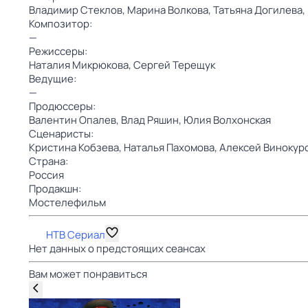
Владимир Стеклов,
Марина Волкова,
Татьяна Догилева,
Композитор:
—
Режиссеры:
Наталия Микрюкова,
Сергей Терещук
Ведущие:
—
Продюссеры:
Валентин Опалев,
Влад Ряшин,
Юлия Волхонская
Сценаристы:
Кристина Кобзева,
Наталья Пахомова,
Алексей Винокур
Страна:
Россия
Продакшн:
Мостелефильм
НТВ Сериал
Нет данных о предстоящих сеансах
Вам может понравиться