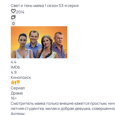
Свет и тень маяка 1 сезон 53-я серия
2014
0
4.4
IMDb
4.9
Кинопоиск
1
Сериал
Драма
16
+
Смотритель маяка только внешне кажется простым, нич
летняя студентка, милая и добрая девушка, совершенно
Актеры: