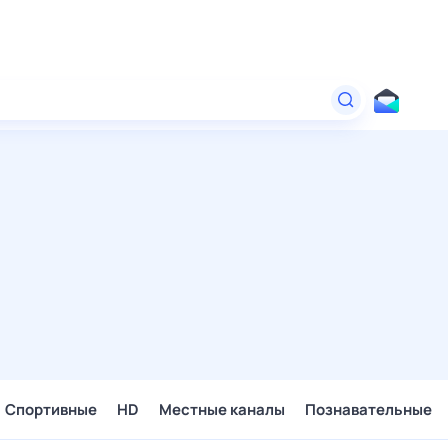
Спортивные
HD
Местные каналы
Познавательные