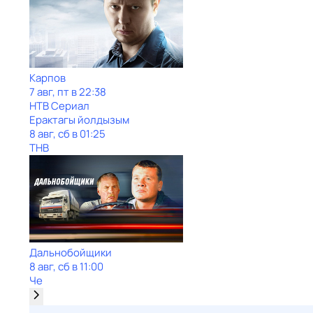
Карпов
7 авг, пт в 22:38
НТВ Сериал
Ерактагы йолдызым
8 авг, сб в 01:25
ТНВ
Дальнобойщики
8 авг, сб в 11:00
Че