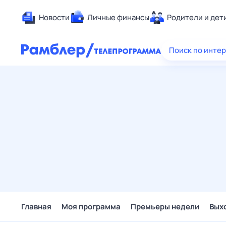
Новости
Личные финансы
Родители и дет
Здоровье
Поиск по инте
Развлечен
Дом и уют
Спорт
Карьера
Авто
Технологи
Жизненные
Сберегаем
Гороскопы
Главная
Моя программа
Премьеры недели
Вых