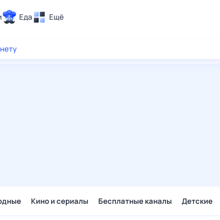
и
Еда
Ещё
Почта
рнету
ия и отдых
Поиск
Погода
ТВ-программа
и и тренды
 ситуации
 вместе
Помощь
одные
Кино и сериалы
Бесплатные каналы
Детские