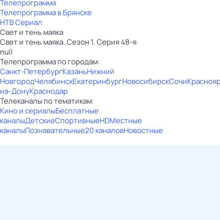
Телепрограмма
Телепрограмма в Брянске
НТВ Сериал
Свет и тень маяка
Свет и тень маяка. Сезон 1. Серия 48-я
null
Телепрограмма по городам:
Санкт-Петербург
Казань
Нижний
Новгород
Челябинск
Екатеринбург
Новосибирск
Сочи
Красноя
на-Дону
Краснодар
Телеканалы по тематикам:
Кино и сериалы
Бесплатные
каналы
Детские
Спортивные
HD
Местные
каналы
Познавательные
20 каналов
Новостные