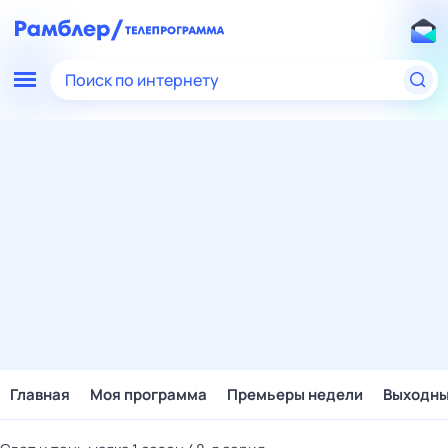
Поиск по интернету
Главная
Моя программа
Премьеры недели
Выходн