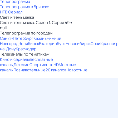
Телепрограмма
Телепрограмма в Брянске
НТВ Сериал
Свет и тень маяка
Свет и тень маяка. Сезон 1. Серия 49-я
null
Телепрограмма по городам:
Санкт-Петербург
Казань
Нижний
Новгород
Челябинск
Екатеринбург
Новосибирск
Сочи
Красноя
на-Дону
Краснодар
Телеканалы по тематикам:
Кино и сериалы
Бесплатные
каналы
Детские
Спортивные
HD
Местные
каналы
Познавательные
20 каналов
Новостные