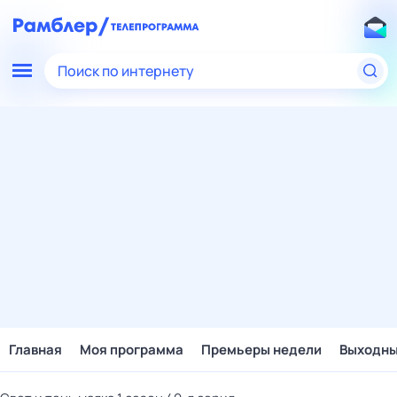
Поиск по интернету
Главная
Моя программа
Премьеры недели
Выходн