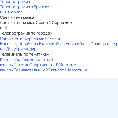
Телепрограмма
Телепрограмма в Брянске
НТВ Сериал
Свет и тень маяка
Свет и тень маяка. Сезон 1. Серия 46-я
null
Телепрограмма по городам:
Санкт-Петербург
Казань
Нижний
Новгород
Челябинск
Екатеринбург
Новосибирск
Сочи
Красноя
на-Дону
Краснодар
Телеканалы по тематикам:
Кино и сериалы
Бесплатные
каналы
Детские
Спортивные
HD
Местные
каналы
Познавательные
20 каналов
Новостные