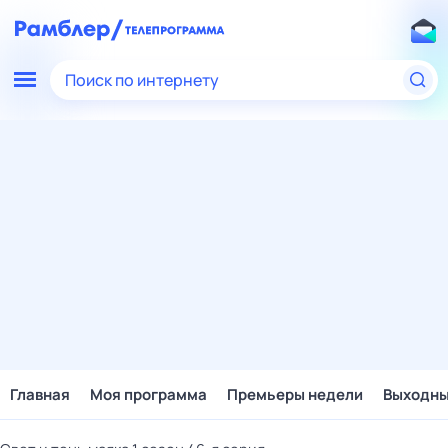
Поиск по интернету
Главная
Моя программа
Премьеры недели
Выходн