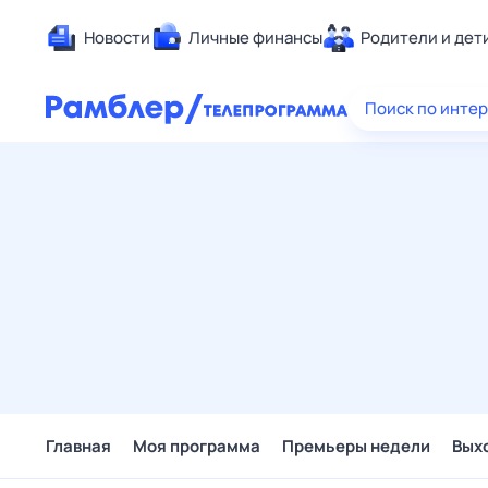
Новости
Личные финансы
Родители и дет
Здоровье
Поиск по инте
Развлечен
Дом и уют
Спорт
Карьера
Авто
Технологи
Жизненные
Сберегаем
Гороскопы
Главная
Моя программа
Премьеры недели
Вых