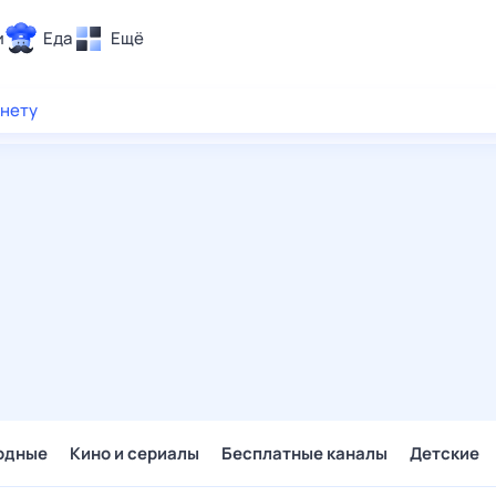
и
Еда
Ещё
Почта
рнету
ия и отдых
Поиск
Погода
ТВ-программа
и и тренды
 ситуации
 вместе
Помощь
одные
Кино и сериалы
Бесплатные каналы
Детские