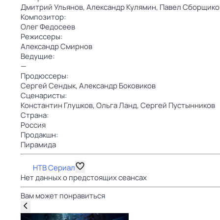
Дмитрий Ульянов,
Александр Кулямин,
Павел Сборщико
Композитор:
Олег Федосеев
Режиссеры:
Александр Смирнов
Ведущие:
—
Продюссеры:
Сергей Сендык,
Александр Боковиков
Сценаристы:
Константин Глушков,
Ольга Ланд,
Сергей Пустынников
Страна:
Россия
Продакшн:
Пирамида
НТВ Сериал
Нет данных о предстоящих сеансах
Вам может понравиться