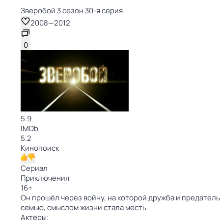
Зверобой 3 сезон 30-я серия
2008
—
2012
0
5.9
IMDb
5.2
Кинопоиск
Сериал
Приключения
16
+
Он прошёл через войну, на которой дружба и предательс
семью, смыслом жизни стала месть
Актеры: