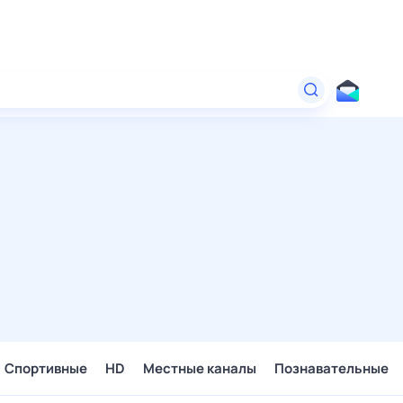
Спортивные
HD
Местные каналы
Познавательные