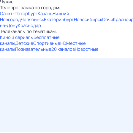
Чужие
Телепрограмма по городам:
Санкт-Петербург
Казань
Нижний
Новгород
Челябинск
Екатеринбург
Новосибирск
Сочи
Красноя
на-Дону
Краснодар
Телеканалы по тематикам:
Кино и сериалы
Бесплатные
каналы
Детские
Спортивные
HD
Местные
каналы
Познавательные
20 каналов
Новостные