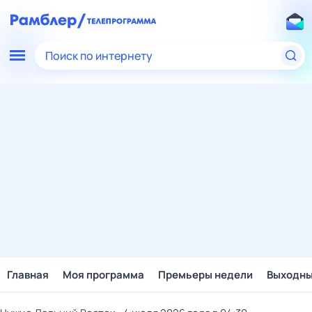
Поиск по интернету
Главная
Моя программа
Премьеры недели
Выходн