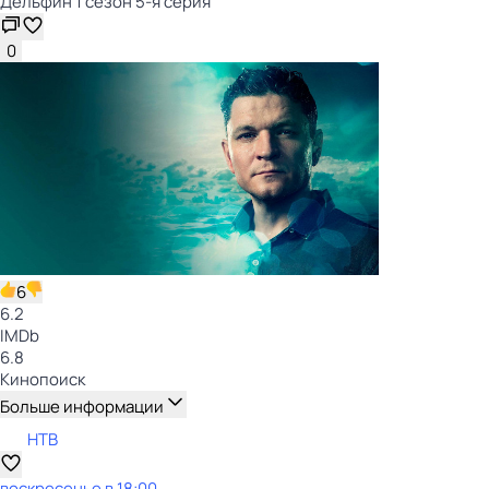
Дельфин 1 сезон 5-я серия
0
6
6.2
IMDb
6.8
Кинопоиск
Больше информации
НТВ
воскресенье
в
18:00