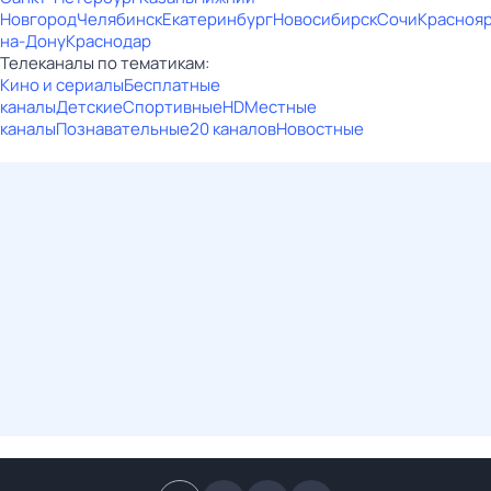
Новгород
Челябинск
Екатеринбург
Новосибирск
Сочи
Красноя
на-Дону
Краснодар
Телеканалы по тематикам:
Кино и сериалы
Бесплатные
каналы
Детские
Спортивные
HD
Местные
каналы
Познавательные
20 каналов
Новостные