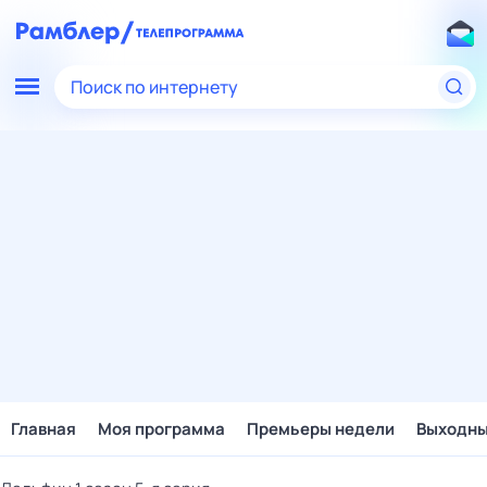
Поиск по интернету
Главная
Моя программа
Премьеры недели
Выходн