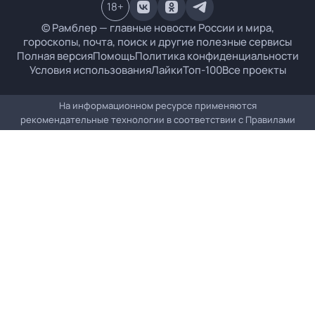
18
+
© Рамблер — главные новости России и мира,
гороскопы, почта, поиск и другие полезные сервисы
Полная версия
Помощь
Политика конфиденциальности
Условия использования
Лайки
Топ-100
Все проекты
На информационном ресурсе применяются
рекомендательные технологии в соответствии с
Правилами