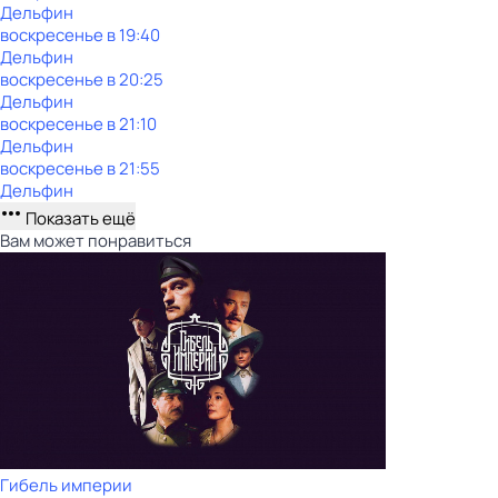
Дельфин
воскресенье
в
19:40
Дельфин
воскресенье
в
20:25
Дельфин
воскресенье
в
21:10
Дельфин
воскресенье
в
21:55
Дельфин
Показать ещё
Вам может понравиться
Гибель империи