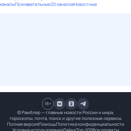
каналы
Познавательные
20 каналов
Новостные
18
+
© Рамблер — главные новости России и мира,
гороскопы, почта, поиск и другие полезные сервисы
Полная версия
Помощь
Политика конфиденциальности
Условия использования
Лайки
Топ-100
Все проекты