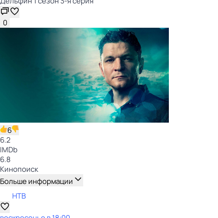
Дельфин 1 сезон 3-я серия
0
6
6.2
IMDb
6.8
Кинопоиск
Больше информации
НТВ
воскресенье
в
18:00