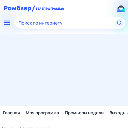
Поиск по интернету
Главная
Моя программа
Премьеры недели
Выходн