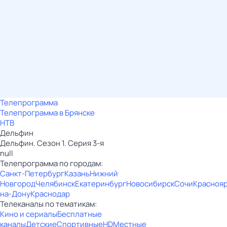
Телепрограмма
Телепрограмма в Брянске
НТВ
Дельфин
Дельфин. Сезон 1. Серия 3-я
null
Телепрограмма по городам:
Санкт-Петербург
Казань
Нижний
Новгород
Челябинск
Екатеринбург
Новосибирск
Сочи
Красноя
на-Дону
Краснодар
Телеканалы по тематикам:
Кино и сериалы
Бесплатные
каналы
Детские
Спортивные
HD
Местные