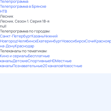
Телепрограмма
Телепрограмма в Брянске
НТВ
Лесник
Лесник. Сезон 1. Серия 18-я
null
Телепрограмма по городам:
Санкт-Петербург
Казань
Нижний
Новгород
Челябинск
Екатеринбург
Новосибирск
Сочи
Красноя
на-Дону
Краснодар
Телеканалы по тематикам:
Кино и сериалы
Бесплатные
каналы
Детские
Спортивные
HD
Местные
каналы
Познавательные
20 каналов
Новостные