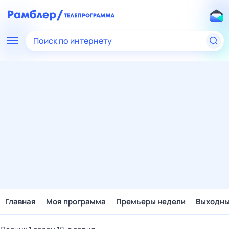
Поиск по интернету
Главная
Моя программа
Премьеры недели
Выходн