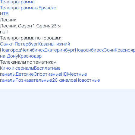
Телепрограмма
Телепрограмма в Брянске
НТВ
Лесник
Лесник. Сезон 1. Серия 23-я
null
Телепрограмма по городам:
Санкт-Петербург
Казань
Нижний
Новгород
Челябинск
Екатеринбург
Новосибирск
Сочи
Красноя
на-Дону
Краснодар
Телеканалы по тематикам:
Кино и сериалы
Бесплатные
каналы
Детские
Спортивные
HD
Местные
каналы
Познавательные
20 каналов
Новостные