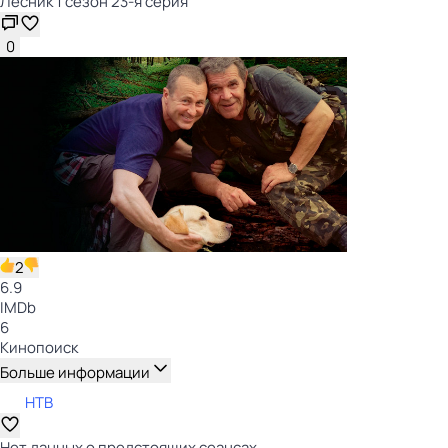
Лесник 1 сезон 23-я серия
0
2
6.9
IMDb
6
Кинопоиск
Больше информации
НТВ
Нет данных о предстоящих сеансах