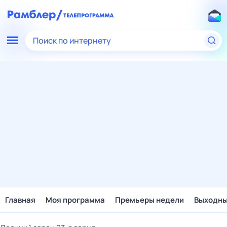
Поиск по интернету
Главная
Моя программа
Премьеры недели
Выходн