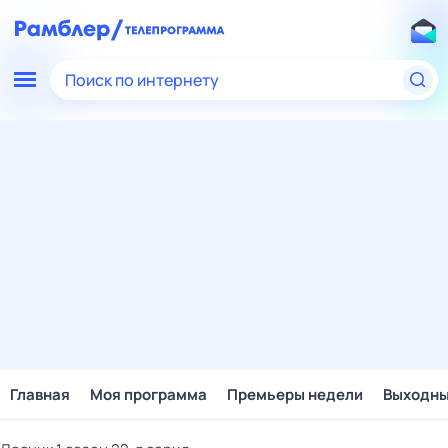
Поиск по интернету
Главная
Моя программа
Премьеры недели
Выходн