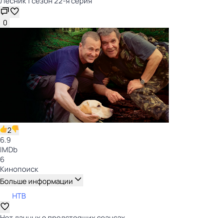
Лесник 1 сезон 22-я серия
0
2
6.9
IMDb
6
Кинопоиск
Больше информации
НТВ
Нет данных о предстоящих сеансах