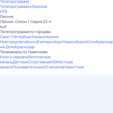
Телепрограмма
Телепрограмма в Брянске
НТВ
Лесник
Лесник. Сезон 1. Серия 22-я
null
Телепрограмма по городам:
Санкт-Петербург
Казань
Нижний
Новгород
Челябинск
Екатеринбург
Новосибирск
Сочи
Красноя
на-Дону
Краснодар
Телеканалы по тематикам:
Кино и сериалы
Бесплатные
каналы
Детские
Спортивные
HD
Местные
каналы
Познавательные
20 каналов
Новостные