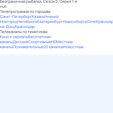
Безгрaничнaя pыбалка. Сезон 2. Серия 1-я
null
Телепрограмма по городам:
Санкт-Петербург
Казань
Нижний
Новгород
Челябинск
Екатеринбург
Новосибирск
Сочи
Красноя
на-Дону
Краснодар
Телеканалы по тематикам:
Кино и сериалы
Бесплатные
каналы
Детские
Спортивные
HD
Местные
каналы
Познавательные
20 каналов
Новостные