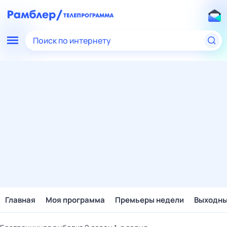
Поиск по интернету
Главная
Моя программа
Премьеры недели
Выходн