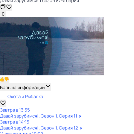
Давай зарубимся! 1 сезон 87-я серия
0
Больше информации
Охота и Рыбалка
Завтра в 13:55
Давай зарубимся!
. Сезон 1
. Серия 11-я
Завтра в 14:15
Давай зарубимся!
. Сезон 1
. Серия 12-я
11 августа, вт в 10:00