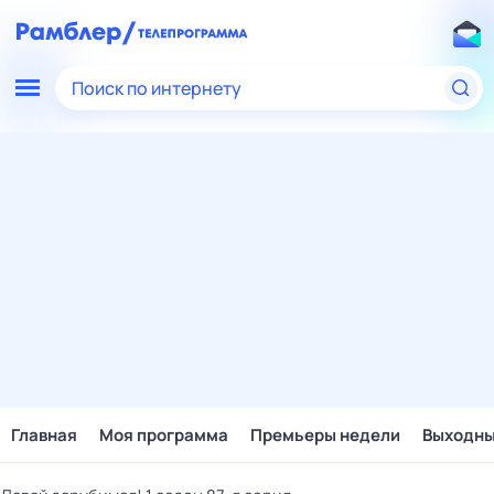
Поиск по интернету
Главная
Моя программа
Премьеры недели
Выходн