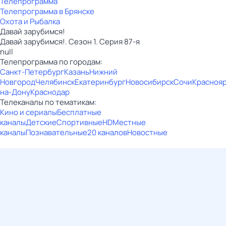
Телепрограмма
Телепрограмма в Брянске
Охота и Рыбалка
Давай зарубимся!
Давай зарубимся!. Сезон 1. Серия 87-я
null
Телепрограмма по городам:
Санкт-Петербург
Казань
Нижний
Новгород
Челябинск
Екатеринбург
Новосибирск
Сочи
Красноя
на-Дону
Краснодар
Телеканалы по тематикам:
Кино и сериалы
Бесплатные
каналы
Детские
Спортивные
HD
Местные
каналы
Познавательные
20 каналов
Новостные