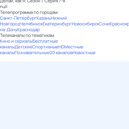
Делай, как Я. Сезон 1. Серия 7-я
null
Телепрограмма по городам:
Санкт-Петербург
Казань
Нижний
Новгород
Челябинск
Екатеринбург
Новосибирск
Сочи
Красноя
на-Дону
Краснодар
Телеканалы по тематикам:
Кино и сериалы
Бесплатные
каналы
Детские
Спортивные
HD
Местные
каналы
Познавательные
20 каналов
Новостные