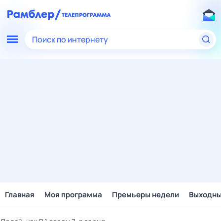
Поиск по интернету
Главная
Моя программа
Премьеры недели
Выходн