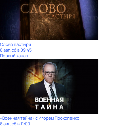
Слово пастыря
8 авг, сб в 09:45
Первый канал
«Военная тайна» с Игорем Прокопенко
8 авг, сб в 11:00