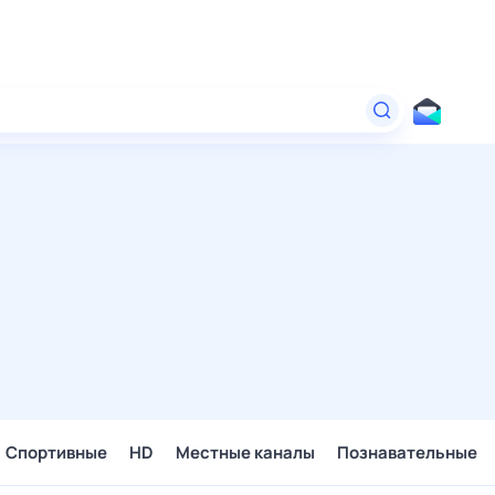
Спортивные
HD
Местные каналы
Познавательные