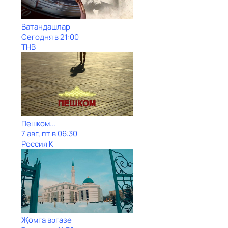
Ватандашлар
Сегодня в 21:00
ТНВ
Пешком...
7 авг, пт в 06:30
Россия К
Җомга вәгазе