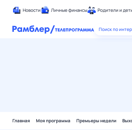
Новости
Личные финансы
Родители и дет
Здоровье
Поиск по инте
Развлечен
Дом и уют
Спорт
Карьера
Авто
Технологи
Жизненные
Сберегаем
Гороскопы
Главная
Моя программа
Премьеры недели
Вых