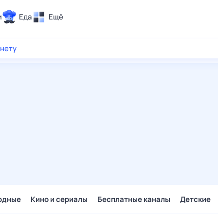
и
Еда
Ещё
Почта
рнету
ия и отдых
Поиск
Погода
ТВ-программа
и и тренды
 ситуации
 вместе
Помощь
одные
Кино и сериалы
Бесплатные каналы
Детские