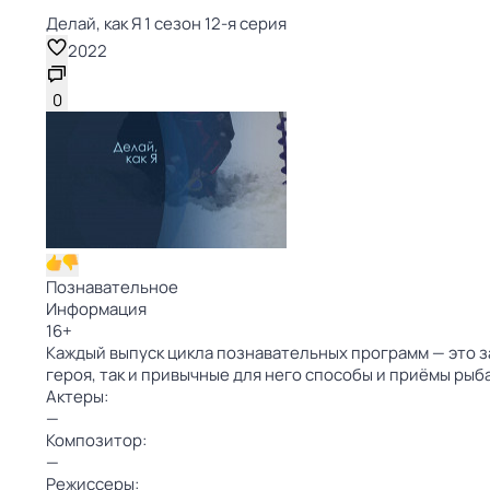
Делай, как Я 1 сезон 12-я серия
2022
0
Познавательное
Информация
16
+
Каждый выпуск цикла познавательных программ — это з
героя, так и привычные для него способы и приёмы рыб
Актеры:
—
Композитор:
—
Режиссеры: