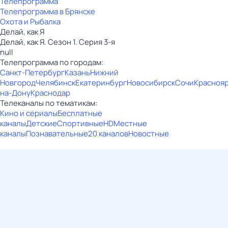
Телепрограмма
Телепрограмма в Брянске
Охота и Рыбалка
Делай, как Я
Делай, как Я. Сезон 1. Серия 3-я
null
Телепрограмма по городам:
Санкт-Петербург
Казань
Нижний
Новгород
Челябинск
Екатеринбург
Новосибирск
Сочи
Красноя
на-Дону
Краснодар
Телеканалы по тематикам:
Кино и сериалы
Бесплатные
каналы
Детские
Спортивные
HD
Местные
каналы
Познавательные
20 каналов
Новостные