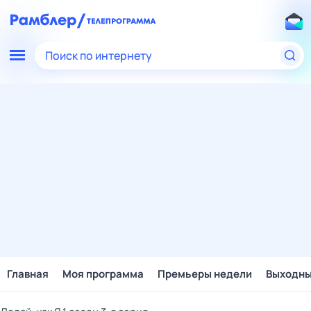
Поиск по интернету
Главная
Моя программа
Премьеры недели
Выходн