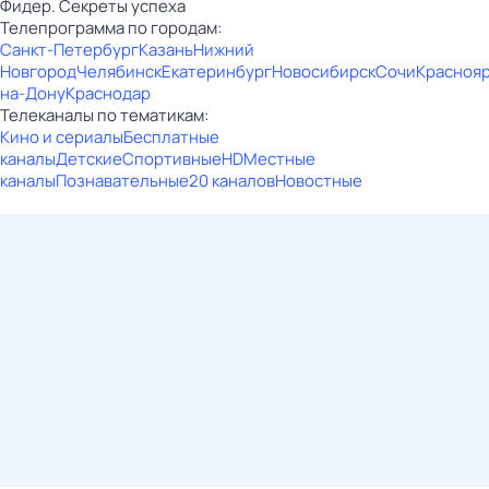
Фидер. Секреты успеха
Телепрограмма по городам:
Санкт-Петербург
Казань
Нижний
Новгород
Челябинск
Екатеринбург
Новосибирск
Сочи
Красноя
на-Дону
Краснодар
Телеканалы по тематикам:
Кино и сериалы
Бесплатные
каналы
Детские
Спортивные
HD
Местные
каналы
Познавательные
20 каналов
Новостные