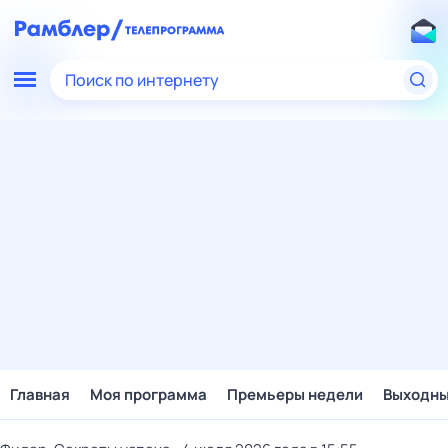
Поиск по интернету
Главная
Моя программа
Премьеры недели
Выходн