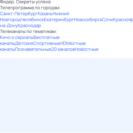
Фидер. Секреты успеха
Телепрограмма по городам:
Санкт-Петербург
Казань
Нижний
Новгород
Челябинск
Екатеринбург
Новосибирск
Сочи
Красноя
на-Дону
Краснодар
Телеканалы по тематикам:
Кино и сериалы
Бесплатные
каналы
Детские
Спортивные
HD
Местные
каналы
Познавательные
20 каналов
Новостные