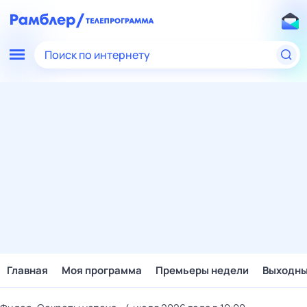
Поиск по интернету
Главная
Моя программа
Премьеры недели
Выходн