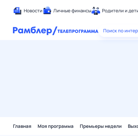
Новости
Личные финансы
Родители и дет
Здоровье
Поиск по инте
Развлечен
Дом и уют
Спорт
Карьера
Авто
Технологи
Жизненные
Сберегаем
Гороскопы
Главная
Моя программа
Премьеры недели
Вых