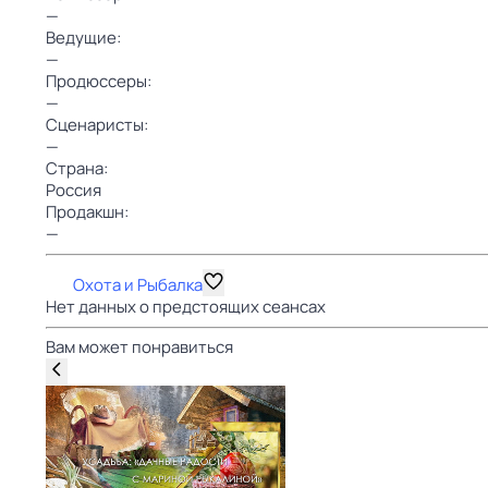
—
Ведущие:
—
Продюссеры:
—
Сценаристы:
—
Страна:
Россия
Продакшн:
—
Охота и Рыбалка
Нет данных о предстоящих сеансах
Вам может понравиться