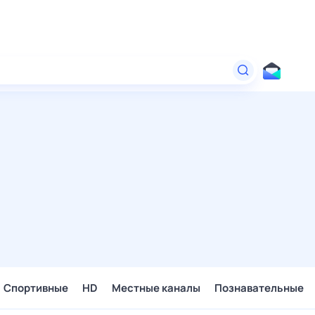
Спортивные
HD
Местные каналы
Познавательные