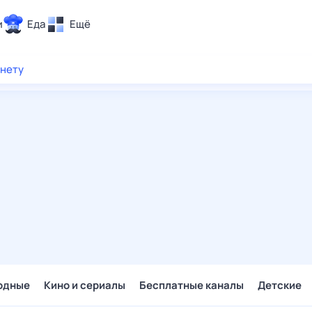
и
Еда
Ещё
Почта
рнету
ия и отдых
Поиск
Погода
ТВ-программа
и и тренды
 ситуации
 вместе
Помощь
одные
Кино и сериалы
Бесплатные каналы
Детские