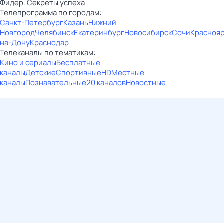
Фидер. Секреты успеха
Телепрограмма по городам:
Санкт-Петербург
Казань
Нижний
Новгород
Челябинск
Екатеринбург
Новосибирск
Сочи
Красноя
на-Дону
Краснодар
Телеканалы по тематикам:
Кино и сериалы
Бесплатные
каналы
Детские
Спортивные
HD
Местные
каналы
Познавательные
20 каналов
Новостные