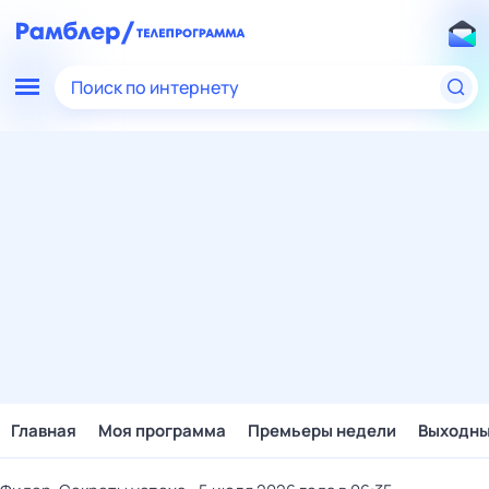
Поиск по интернету
Главная
Моя программа
Премьеры недели
Выходн