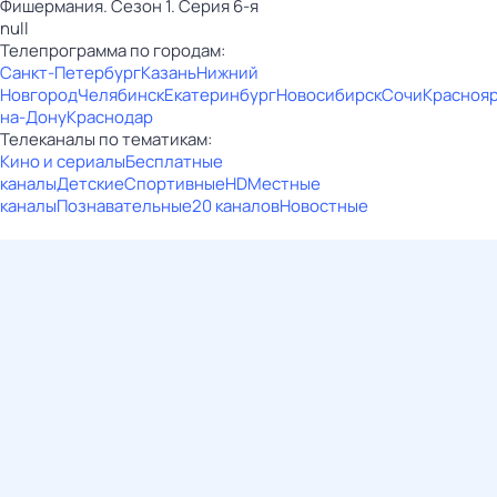
Фишермания. Сезон 1. Серия 6-я
null
Телепрограмма по городам:
Санкт-Петербург
Казань
Нижний
Новгород
Челябинск
Екатеринбург
Новосибирск
Сочи
Красноя
на-Дону
Краснодар
Телеканалы по тематикам:
Кино и сериалы
Бесплатные
каналы
Детские
Спортивные
HD
Местные
каналы
Познавательные
20 каналов
Новостные