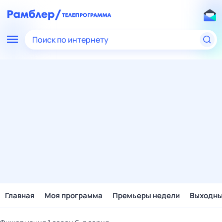
Поиск по интернету
Главная
Моя программа
Премьеры недели
Выходн