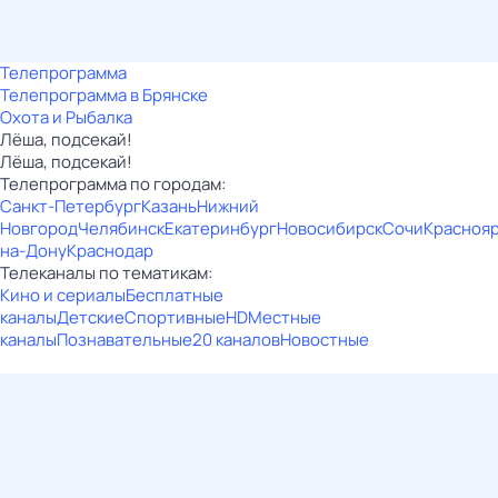
Телепрограмма
Телепрограмма в Брянске
Охота и Рыбалка
Лёша, подсекай!
Лёша, подсекай!
Телепрограмма по городам:
Санкт-Петербург
Казань
Нижний
Новгород
Челябинск
Екатеринбург
Новосибирск
Сочи
Красноя
на-Дону
Краснодар
Телеканалы по тематикам:
Кино и сериалы
Бесплатные
каналы
Детские
Спортивные
HD
Местные
каналы
Познавательные
20 каналов
Новостные