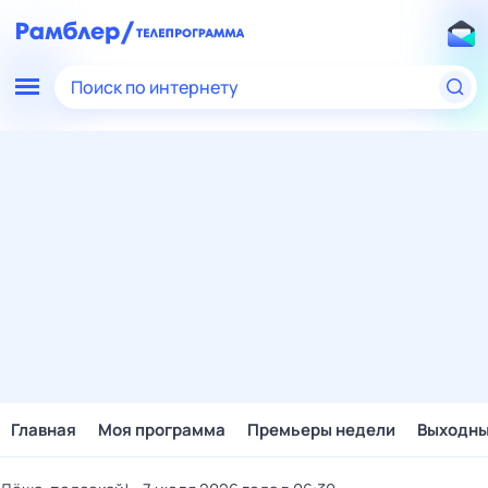
Поиск по интернету
Главная
Моя программа
Премьеры недели
Выходн