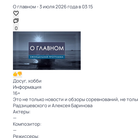
О главном - 3 июля 2026 года в 03:15
0
Досуг, хобби
Информация
16
+
Это не только новости и обзоры соревнований, не тол
Радзишевского и Алексея Баринова
Актеры:
—
Композитор:
—
Режиссеры: