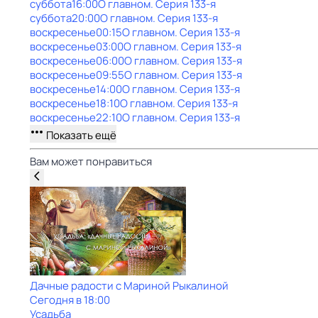
суббота
16:00
О главном
. Серия 133-я
суббота
20:00
О главном
. Серия 133-я
воскресенье
00:15
О главном
. Серия 133-я
воскресенье
03:00
О главном
. Серия 133-я
воскресенье
06:00
О главном
. Серия 133-я
воскресенье
09:55
О главном
. Серия 133-я
воскресенье
14:00
О главном
. Серия 133-я
воскресенье
18:10
О главном
. Серия 133-я
воскресенье
22:10
О главном
. Серия 133-я
Показать ещё
Вам может понравиться
Дачные радости с Мариной Рыкалиной
Сегодня в 18:00
Усадьба