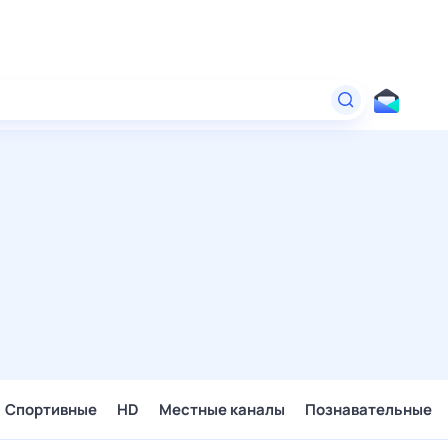
Спортивные
HD
Местные каналы
Познавательные