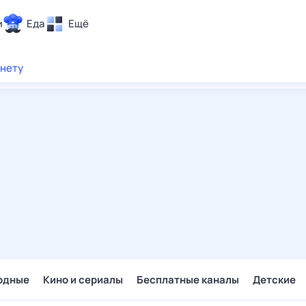
и
Еда
Ещё
Почта
рнету
ия и отдых
Поиск
Погода
ТВ-программа
и и тренды
 ситуации
 вместе
Помощь
одные
Кино и сериалы
Бесплатные каналы
Детские