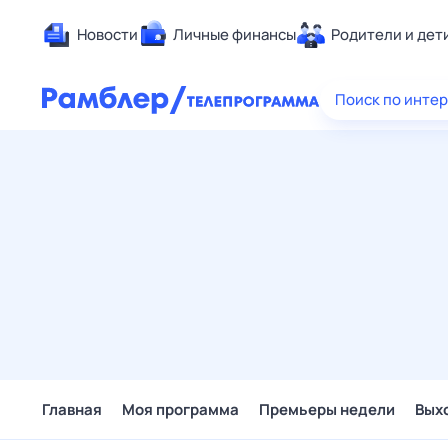
Новости
Личные финансы
Родители и дет
Здоровье
Поиск по инте
Развлечен
Дом и уют
Спорт
Карьера
Авто
Технологи
Жизненные
Сберегаем
Гороскопы
Главная
Моя программа
Премьеры недели
Вых