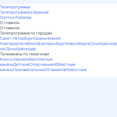
Телепрограмма
Телепрограмма в Брянске
Охота и Рыбалка
О главном
О главном
Телепрограмма по городам:
Санкт-Петербург
Казань
Нижний
Новгород
Челябинск
Екатеринбург
Новосибирск
Сочи
Красноя
на-Дону
Краснодар
Телеканалы по тематикам:
Кино и сериалы
Бесплатные
каналы
Детские
Спортивные
HD
Местные
каналы
Познавательные
20 каналов
Новостные