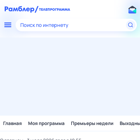
Поиск по интернету
Главная
Моя программа
Премьеры недели
Выходн