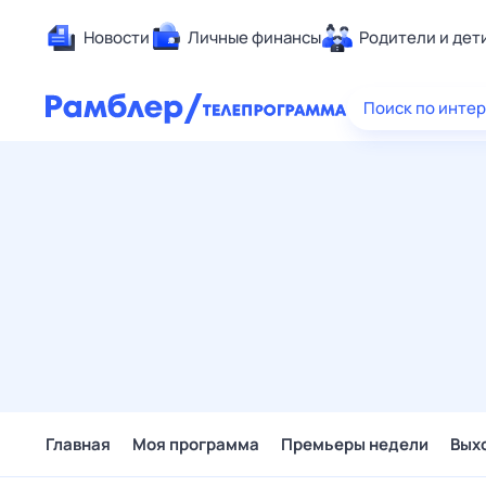
Новости
Личные финансы
Родители и дет
Здоровье
Поиск по инте
Развлечен
Дом и уют
Спорт
Карьера
Авто
Технологи
Жизненные
Сберегаем
Гороскопы
Главная
Моя программа
Премьеры недели
Вых