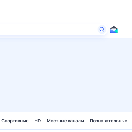
Спортивные
HD
Местные каналы
Познавательные