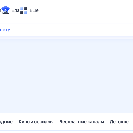
и
Еда
Ещё
Почта
рнету
ия и отдых
Поиск
Погода
ТВ-программа
и и тренды
 ситуации
 вместе
Помощь
одные
Кино и сериалы
Бесплатные каналы
Детские