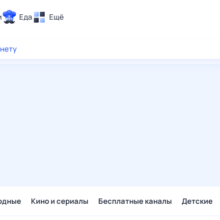
и
Еда
Ещё
Почта
рнету
ия и отдых
Поиск
Погода
ТВ-программа
и и тренды
 ситуации
 вместе
Помощь
одные
Кино и сериалы
Бесплатные каналы
Детские