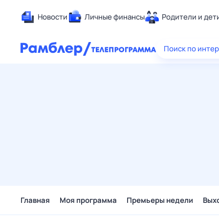
Новости
Личные финансы
Родители и дет
Здоровье
Поиск по инте
Развлечен
Дом и уют
Спорт
Карьера
Авто
Технологи
Жизненные
Сберегаем
Гороскопы
Главная
Моя программа
Премьеры недели
Вых