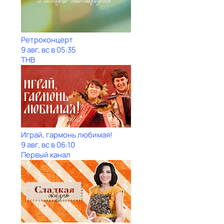
Ретроконцерт
9 авг, вс в 05:35
ТНВ
Играй, гармонь любимая!
9 авг, вс в 06:10
Первый канал