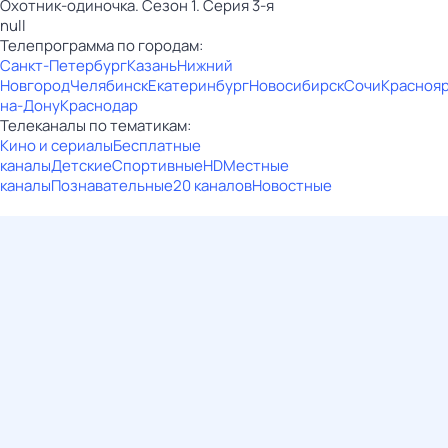
Охотник-одиночка. Сезон 1. Серия 3-я
null
Телепрограмма по городам:
Санкт-Петербург
Казань
Нижний
Новгород
Челябинск
Екатеринбург
Новосибирск
Сочи
Красноя
на-Дону
Краснодар
Телеканалы по тематикам:
Кино и сериалы
Бесплатные
каналы
Детские
Спортивные
HD
Местные
каналы
Познавательные
20 каналов
Новостные