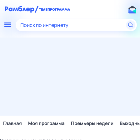
Поиск по интернету
Главная
Моя программа
Премьеры недели
Выходн