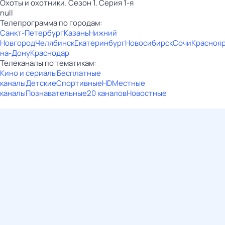
Охоты и охотники. Сезон 1. Серия 1-я
null
Телепрограмма по городам:
Санкт-Петербург
Казань
Нижний
Новгород
Челябинск
Екатеринбург
Новосибирск
Сочи
Красноя
на-Дону
Краснодар
Телеканалы по тематикам:
Кино и сериалы
Бесплатные
каналы
Детские
Спортивные
HD
Местные
каналы
Познавательные
20 каналов
Новостные