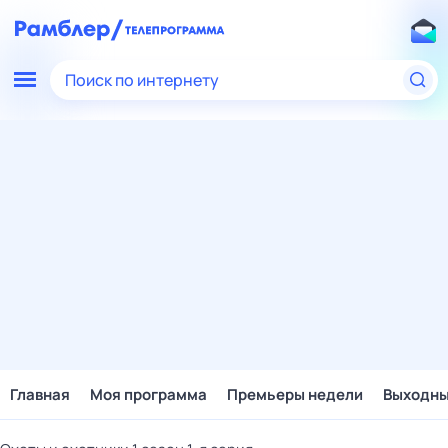
Поиск по интернету
Главная
Моя программа
Премьеры недели
Выходн