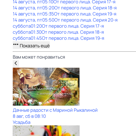
14 августа, пт
05:10
От первого лица
. Серия 17-я
14 августа, пт
05:20
От первого лица
. Серия 18-я
14 августа, пт
05:35
От первого лица
. Серия 19-я
14 августа, пт
05:50
От первого лица
. Серия 20-я
суббота
01:20
От первого лица
. Серия 17-я
суббота
01:30
От первого лица
. Серия 18-я
суббота
01:45
От первого лица
. Серия 19-я
Показать ещё
Вам может понравиться
Дачные радости с Мариной Рыкалиной
8 авг, сб в 08:10
Усадьба