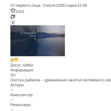
От первого лица - 3 июля 2026 года в 22:05
2023
0
Досуг, хобби
Информация
12
+
Охота и рыбалка — древнейшие занятия человека со св
Актеры:
—
Композитор:
—
Режиссеры:
—