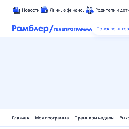
Новости
Личные финансы
Родители и дет
Здоровье
Поиск по инте
Развлечен
Дом и уют
Спорт
Карьера
Авто
Технологи
Жизненные
Сберегаем
Гороскопы
Главная
Моя программа
Премьеры недели
Вых