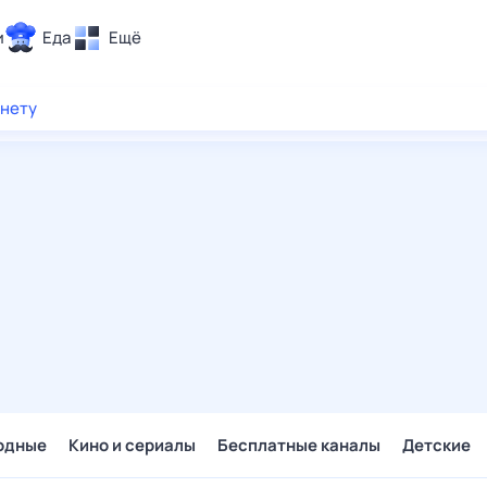
и
Еда
Ещё
Почта
рнету
ия и отдых
Поиск
Погода
ТВ-программа
и и тренды
 ситуации
 вместе
Помощь
одные
Кино и сериалы
Бесплатные каналы
Детские