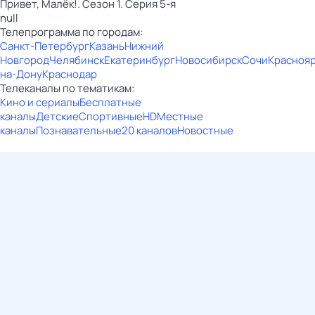
Привет, Малёк!. Сезон 1. Серия 5-я
null
Телепрограмма по городам:
Санкт-Петербург
Казань
Нижний
Новгород
Челябинск
Екатеринбург
Новосибирск
Сочи
Красноя
на-Дону
Краснодар
Телеканалы по тематикам:
Кино и сериалы
Бесплатные
каналы
Детские
Спортивные
HD
Местные
каналы
Познавательные
20 каналов
Новостные