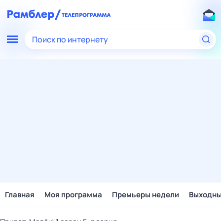
Поиск по интернету
Главная
Моя программа
Премьеры недели
Выходн