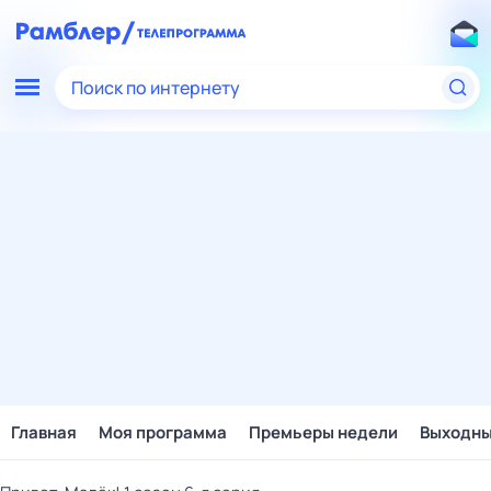
Поиск по интернету
Главная
Моя программа
Премьеры недели
Выходн