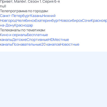
Привет, Малёк!. Сезон 1. Серия 6-я
null
Телепрограмма по городам:
Санкт-Петербург
Казань
Нижний
Новгород
Челябинск
Екатеринбург
Новосибирск
Сочи
Красноя
на-Дону
Краснодар
Телеканалы по тематикам:
Кино и сериалы
Бесплатные
каналы
Детские
Спортивные
HD
Местные
каналы
Познавательные
20 каналов
Новостные