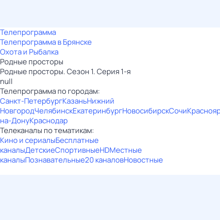
Телепрограмма
Телепрограмма в Брянске
Охота и Рыбалка
Родные просторы
Родные просторы. Сезон 1. Серия 1-я
null
Телепрограмма по городам:
Санкт-Петербург
Казань
Нижний
Новгород
Челябинск
Екатеринбург
Новосибирск
Сочи
Красноя
на-Дону
Краснодар
Телеканалы по тематикам:
Кино и сериалы
Бесплатные
каналы
Детские
Спортивные
HD
Местные
каналы
Познавательные
20 каналов
Новостные