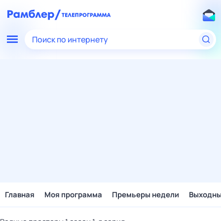
Поиск по интернету
Главная
Моя программа
Премьеры недели
Выходн