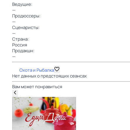
Ведущие:
—
Продюссеры:
—
Сценаристы:
—
Страна:
Россия
Продакшн:
—
Охота и Рыбалка
Нет данных о предстоящих сеансах
Вам может понравиться