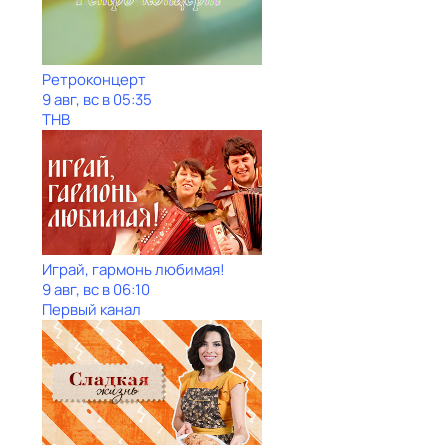
Ретроконцерт
9 авг, вс в 05:35
ТНВ
Играй, гармонь любимая!
9 авг, вс в 06:10
Первый канал