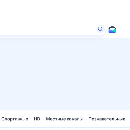
Спортивные
HD
Местные каналы
Познавательные