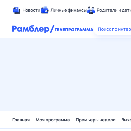
Новости
Личные финансы
Родители и дет
Здоровье
Поиск по инте
Развлечен
Дом и уют
Спорт
Карьера
Авто
Технологи
Жизненные
Сберегаем
Гороскопы
Главная
Моя программа
Премьеры недели
Вых