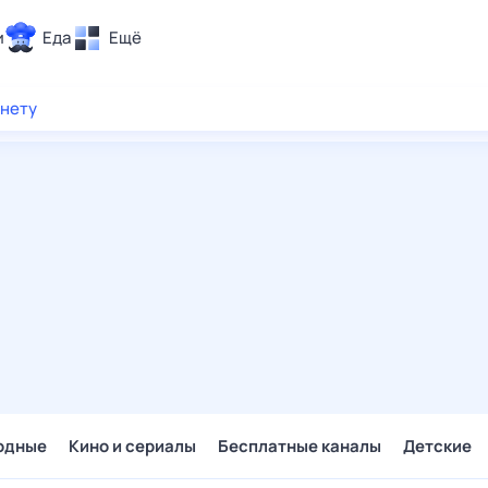
и
Еда
Ещё
Почта
рнету
ия и отдых
Поиск
Погода
ТВ-программа
и и тренды
 ситуации
 вместе
Помощь
одные
Кино и сериалы
Бесплатные каналы
Детские